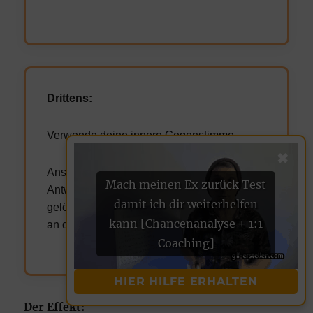
Drittens:
Verwende deine innere Gegenstimme
✖
Anstatt dich darauf zu konzentrieren, eine
Mach meinen Ex zurück Test
Antwort zu finden, warum die Nummer nicht
damit ich dir weiterhelfen
gelöscht wurde, wende deine Gegenstimme
kann [Chancenanalyse + 1:1
an dem Körperpunkt des Schmerzes an.
Coaching]
HIER HILFE ERHALTEN
Der Effekt: