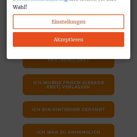
Wahl!
WIR SIND ZERSTRITTEN
Einstellungen
EX REAGIERT NICHT MEHR
Akzeptieren
DER:DIE EX HAT EINE NEUE
PARTNERSCHAFT
ICH WURDE FRISCH (GERADE
ERST) VERLASSEN
ICH BIN HINTERHER GERANNT
ICH WAR ZU ANHÄNGLICH