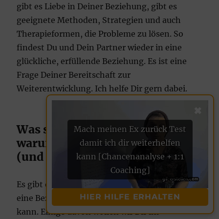
gibt es Liebe in Deiner Beziehung, gibt es
geeignete Methoden, Strategien und auch
Therapieformen, die Probleme zu lösen. So
findest Du und Dein Partner wieder in eine
glückliche, erfüllende Beziehung. Es ist eine
Frage Deiner Bereitschaft zur
Weiterentwicklung. Ich helfe Dir gern dabei.
✖
Was sind die häufigsten Gründe,
Mach meinen Ex zurück Test
warum Frauen Schluss machen?
damit ich dir weiterhelfen
(und Männer natürlich auch)
kann [Chancenanalyse + 1:1
Coaching]
Es gibt eine ganze Reihe an Ursachen, warum
HIER HILFE ERHALTEN
eine Beziehung schließlich in die Brüche gehen
kann. Einige davon wollen wir Dir im