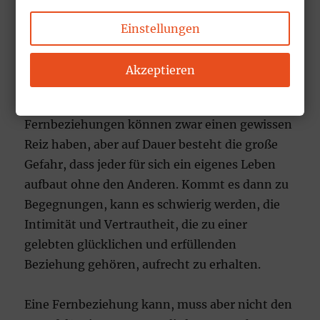
Einstellungen
Grund 8 – Es ist eine Fernbeziehung
Akzeptieren
Fernbeziehungen können zwar einen gewissen
Reiz haben, aber auf Dauer besteht die große
Gefahr, dass jeder für sich ein eigenes Leben
aufbaut ohne den Anderen. Kommt es dann zu
Begegnungen, kann es schwierig werden, die
Intimität und Vertrautheit, die zu einer
gelebten glücklichen und erfüllenden
Beziehung gehören, aufrecht zu erhalten.
Eine Fernbeziehung kann, muss aber nicht den