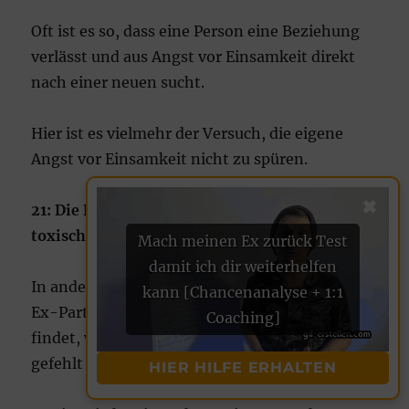
Oft ist es so, dass eine Person eine Beziehung
verlässt und aus Angst vor Einsamkeit direkt
nach einer neuen sucht.
Hier ist es vielmehr der Versuch, die eigene
Angst vor Einsamkeit nicht zu spüren.
✖
21: Die Rolle unerfüllter Bedürfnisse und
toxischer Verhaltensweisen
Mach meinen Ex zurück Test
damit ich dir weiterhelfen
In anderen Fällen kann es sein, dass der/die
kann [Chancenanalyse + 1:1
Ex-Partner/in in der neuen Beziehung etwas
Coaching]
findet, was ihm/ihr in der Beziehung mit dir
gefehlt hat.
HIER HILFE ERHALTEN