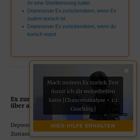
ihr eine Streittrennung hattet
Depressiver Ex zurückerobern, wenn Ex
zudem toxisch ist
Depressiver Ex zurückerobern, wenn du
toxisch warst
✖
Mach meinen Ex zurück Test
damit ich dir weiterhelfen
Ex zurück bei Depression – gib Zeit
kann [Chancenanalyse + 1:1
über alles nachzudenken
Coaching]
Depressionen verändern unserern emotionalen
HIER HILFE ERHALTEN
Zustand, unseren Hormonhaushalt und unsere