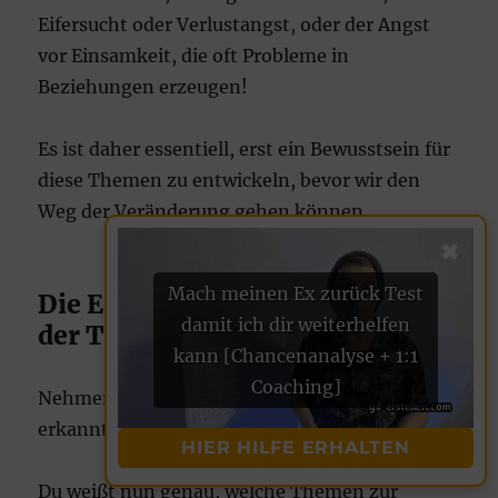
Eifersucht oder Verlustangst, oder der Angst
vor Einsamkeit, die oft Probleme in
Beziehungen erzeugen!
Es ist daher essentiell, erst ein Bewusstsein für
diese Themen zu entwickeln, bevor wir den
Weg der Veränderung gehen können.
✖
Mach meinen Ex zurück Test
Die Erkenntnis und Auflösung
damit ich dir weiterhelfen
der Trennungsgründe
kann [Chancenanalyse + 1:1
Coaching]
Nehmen wir an, du hast alle Trennungsgründe
erkannt und aufgelistet.
HIER HILFE ERHALTEN
Du weißt nun genau, welche Themen zur