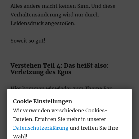
Alles andere macht keinen Sinn. Und diese
Verhaltensänderung wird nur durch
Leidensdruck angestoßen.
Soweit so gut!
Verstehen Teil 4: Das heißt also:
Verletzung des Egos
Hier kommen wir wieder zum Thema Ego
zurück.
Cookie Einstellungen
Wir verwenden verschiedene Cookies-
Denn nur wenn das Ego nicht bestätigt,
Dateien. Erfahren Sie mehr in unserer
sondern verletzt wird, kann dies zu dem
Datenschutzerklärung
und treffen Sie Ihre
benötigtem Leidensdruck führen.
Wahl!