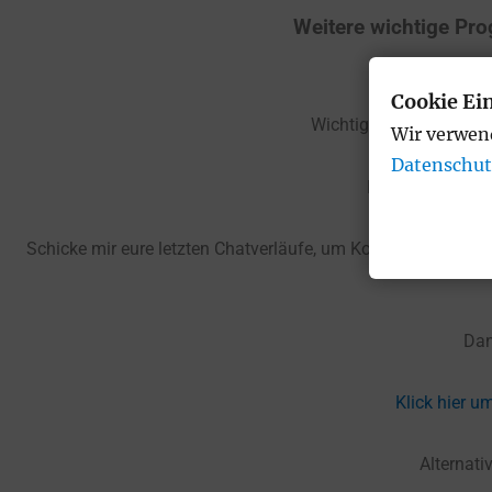
Weitere wichtige Pro
Cookie Ei
Wichtig: S
chreibe mich
Wir verwen
Datenschut
Erkläre mir in ei
Schicke mir eure letzten Chatverläufe, um Kontaktchancen 
Dan
Klick hier u
Alternat