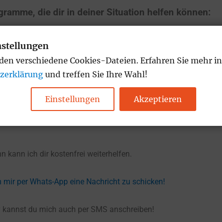
gramme, die dir in deiner Situation helfen können:
nstellungen
+49-162-679-4253
 bei Fragen unter
per Whats App an!
den verschiedene Cookies-Dateien. Erfahren Sie mehr in
zerklärung
und treffen Sie Ihre Wahl!
ner
4-10
minütigen Audio, wie eure Trennung verlief!
Einstellungen
Akzeptieren
zu sichten und erzähl mir mehr über seine:deine Kindheit, um 
n kann ich dir kostenfrei weiterhelfen.
m mir per Whats-App eine Nachricht zu schicken!
iv kannst du mich auch per SMS anschreiben!